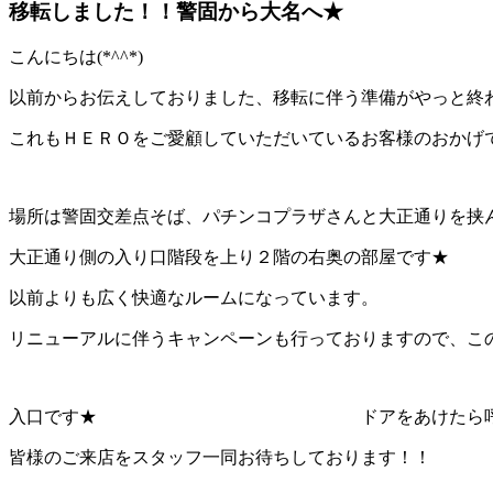
移転しました！！警固から大名へ★
こんにちは(*^^*)
以前からお伝えしておりました、移転に伴う準備がやっと終わり2019
これもＨＥＲＯをご愛顧していただいているお客様のおかげです。
場所は警固交差点そば、パチンコプラザさんと大正通りを挟
大正通り側の入り口階段を上り２階の右奥の部屋です★
以前よりも広く快適なルームになっています。
リニューアルに伴うキャンペーンも行っておりますので、こ
入口です★ ドアをあけたら呼び鈴を«チー
皆様のご来店をスタッフ一同お待ちしております！！