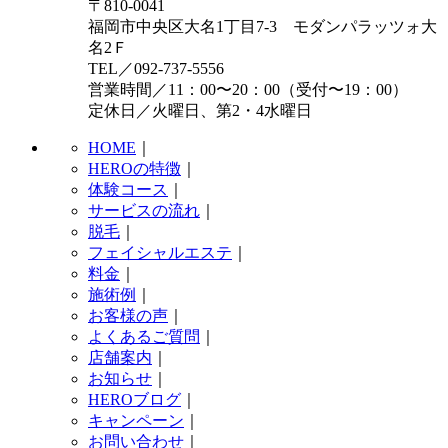
〒810-0041
福岡市中央区大名1丁目7-3 モダンパラッツォ大
名2Ｆ
TEL／092-737-5556
営業時間／11：00〜20：00（受付〜19：00）
定休日／火曜日、第2・4水曜日
HOME
｜
HEROの特徴
｜
体験コース
｜
サービスの流れ
｜
脱毛
｜
フェイシャルエステ
｜
料金
｜
施術例
｜
お客様の声
｜
よくあるご質問
｜
店舗案内
｜
お知らせ
｜
HEROブログ
｜
キャンペーン
｜
お問い合わせ
｜