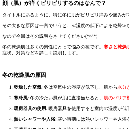
顔（肌）が痒くピリピリするのはなんで？
タイトルにあるように、特に冬に肌がピリピリ痒みや痛みが
その大きな原因は一言でいうと、≪湿度の低下による乾燥≫
なので今回はその説明をさせてください(*^^*)
冬の乾燥肌は多くの男性にとって悩みの種です。
寒さと乾燥
症状、対策などを詳しく説明します。
冬の乾燥肌の原因
乾燥した空気
: 冬は空気中の湿度が低下し、肌から
水分
寒冷風
: 冬の冷たい風が肌に直接当たると、
肌のバリア
暖房器具の使用
: 暖房器具を使用すると室内の湿度が
熱いシャワーや入浴
: 寒い時期には熱いシャワーや入