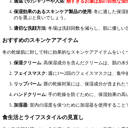
適温でのシャワーや入浴
:
熱すぎるお湯は肌の自然な油
保湿効果のあるスキンケア製品の使用
: 冬に適した保
のを選ぶと良いでしょう。
適切な洗顔方法
: 冬場は洗顔回数を減らし、肌に優し
おすすめのスキンケアアイテム
冬の乾燥肌に対して特に効果的なスキンケアアイテムをいく
保湿クリーム
: 高保湿成分を含んだクリームは、肌の
フェイスマスク
: 週に1〜2回のフェイスマスクは、
リップバーム
: 唇の乾燥対策には、保湿成分が含まれ
ハンドクリーム
: 手の乾燥を防ぐために、保湿効果の
加湿器
: 室内の湿度を保つために加湿器を使用するこ
食生活とライフスタイルの見直し