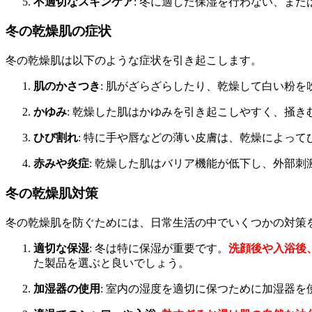
不適切なスキンケア
: 冬に適した保湿を行わない、ま
冬の乾燥肌の症状
冬の乾燥肌は以下のような症状を引き起こします。
肌のかさつき
: 肌がざらざらしたり、乾燥して白い粉
かゆみ
: 乾燥した肌はかゆみを引き起こしやすく、掻
ひび割れ
: 特に手や唇などの薄い皮膚は、乾燥によっ
赤みや炎症
: 乾燥した肌はバリア機能が低下し、外部
冬の乾燥肌対策
冬の乾燥肌を防ぐためには、日常生活の中でいくつかの対策
適切な保湿
: 冬は特に保湿が重要です。
洗顔後や入浴後
た製品を選ぶと良いでしょう。
加湿器の使用
: 室内の湿度を適切に保つために加湿器を