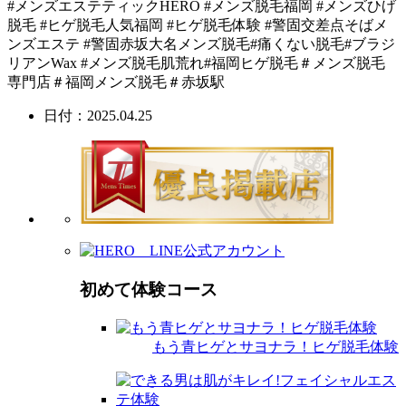
#メンズエステティックHERO
#メンズ脱毛福岡
#メンズひげ
脱毛
#ヒゲ脱毛人気福岡
#ヒゲ脱毛体験
#警固交差点そばメ
ンズエステ
#警固赤坂大名メンズ脱毛
#痛くない脱毛
#ブラジ
リアンWax
#メンズ脱毛肌荒れ
#福岡ヒゲ脱毛
＃メンズ脱毛
専門店
＃福岡メンズ脱毛
＃赤坂駅
日付：2025.04.25
初めて体験コース
もう青ヒゲとサヨナラ！ヒゲ脱毛体験