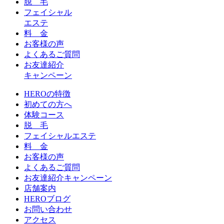
脱 毛
フェイシャル
エステ
料 金
お客様の声
よくあるご質問
お友達紹介
キャンペーン
HEROの特徴
初めての方へ
体験コース
脱 毛
フェイシャルエステ
料 金
お客様の声
よくあるご質問
お友達紹介キャンペーン
店舗案内
HEROブログ
お問い合わせ
アクセス