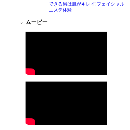
できる男は肌がキレイ!フェイシャル
エステ体験
ムービー