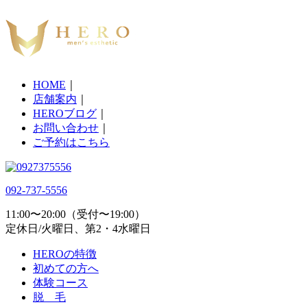
HOME
｜
店舗案内
｜
HEROブログ
｜
お問い合わせ
｜
ご予約はこちら
092-737-5556
11:00〜20:00（受付〜19:00）
定休日/火曜日、第2・4水曜日
HEROの特徴
初めての方へ
体験コース
脱 毛