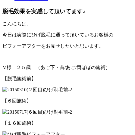
脱毛効果を実感して頂いてます♪
こんにちは。
今日は実際にひげ脱毛に通って頂いているお客様の
ビフォーアフターをお見せしたいと思います。
M様 ２５歳 （あご下・首/あご/両ほほの施術）
【脱毛施術前】
【６回施術】
【１６回施術】