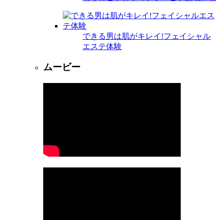
できる男は肌がキレイ!フェイシャル
エステ体験
ムービー