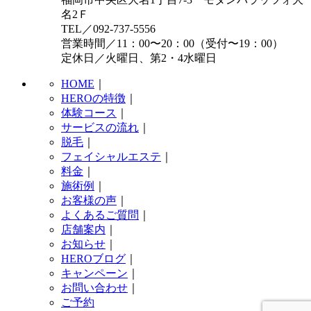
名2Ｆ
TEL／092-737-5556
営業時間／11：00〜20：00（受付〜19：00）
定休日／火曜日、第2・4水曜日
HOME
｜
HEROの特徴
｜
体験コース
｜
サービスの流れ
｜
脱毛
｜
フェイシャルエステ
｜
料金
｜
施術例
｜
お客様の声
｜
よくあるご質問
｜
店舗案内
｜
お知らせ
｜
HEROブログ
｜
キャンペーン
｜
お問い合わせ
｜
ご予約