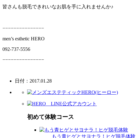
皆さんも脱毛できれいなお肌を手に入れませんか♪
−−−−−−−−−−−−−−−
men’s esthetic HERO
092-737-5556
−−−−−−−−−−−−−−−
日付：2017.01.28
初めて体験コース
もう青ヒゲとサヨナラ！ヒゲ脱毛体験