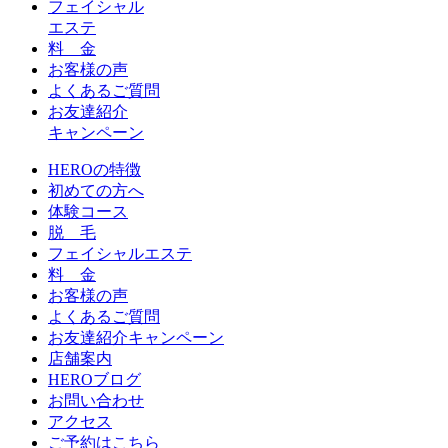
フェイシャル
エステ
料 金
お客様の声
よくあるご質問
お友達紹介
キャンペーン
HEROの特徴
初めての方へ
体験コース
脱 毛
フェイシャルエステ
料 金
お客様の声
よくあるご質問
お友達紹介キャンペーン
店舗案内
HEROブログ
お問い合わせ
アクセス
ご予約はこちら