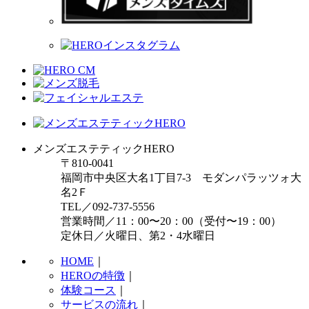
メンズエステティックHERO
〒810-0041
福岡市中央区大名1丁目7-3 モダンパラッツォ大
名2Ｆ
TEL／092-737-5556
営業時間／11：00〜20：00（受付〜19：00）
定休日／火曜日、第2・4水曜日
HOME
｜
HEROの特徴
｜
体験コース
｜
サービスの流れ
｜