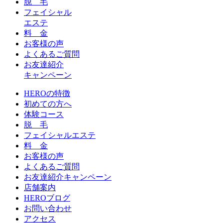
脱 毛
フェイシャル
エステ
料 金
お客様の声
よくあるご質問
お友達紹介
キャンペーン
HEROの特徴
初めての方へ
体験コース
脱 毛
フェイシャルエステ
料 金
お客様の声
よくあるご質問
お友達紹介キャンペーン
店舗案内
HEROブログ
お問い合わせ
アクセス