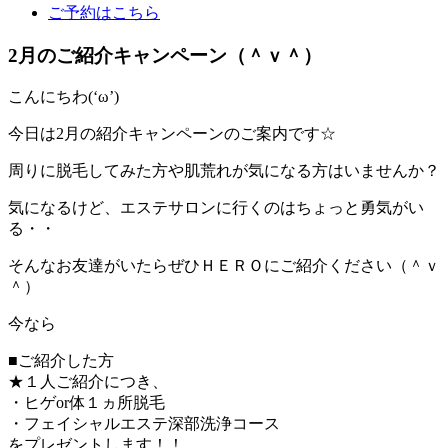
ご予約はこちら
2月のご紹介キャンペーン（＾ｖ＾）
こんにちわ(‘ω’)
今日は2月の紹介キャンペーンのご案内です☆
周りに脱毛してみた方や肌荒れが気になる方はいませんか？
気になるけど、エステサロンに行くのはちょっと勇気がい
る・・
そんなお友達がいたらぜひＨＥＲＯにご紹介ください（＾ｖ
＾）
今なら
■ご紹介した方
★１⼈ご紹介につき、
・ヒゲor体１ヵ所脱毛
・フェイシャルエステ深部洗浄コース
をプレゼントします！！