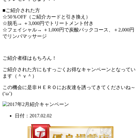
■ご紹介された方
☆50％OFF（ご紹介カードと引き換え）
☆脱毛→ ＋3,000円でトリートメント付き
☆フェイシャル→ ＋1,000円で炭酸パックコース、＋2,000円
でリンパマッサージ
ご紹介者様はもちろん！
ご紹介された方にもすっごくお得なキャンペーンとなってい
ます（＾ｖ＾）
この機会に是非ＨＥＲＯにお友達を誘ってきてくださいね～
(‘ω’)
日付：2017.02.02