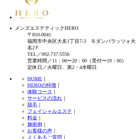
メンズエステティックHERO
〒810-0041
福岡市中央区大名1丁目7-3 モダンパラッツォ大
名2Ｆ
TEL／092-737-5556
営業時間／11：00〜20：00（受付〜19：00）
定休日／火曜日、第2・4水曜日
HOME
｜
HEROの特徴
｜
体験コース
｜
サービスの流れ
｜
脱毛
｜
フェイシャルエステ
｜
料金
｜
施術例
｜
お客様の声
｜
よくあるご質問
｜