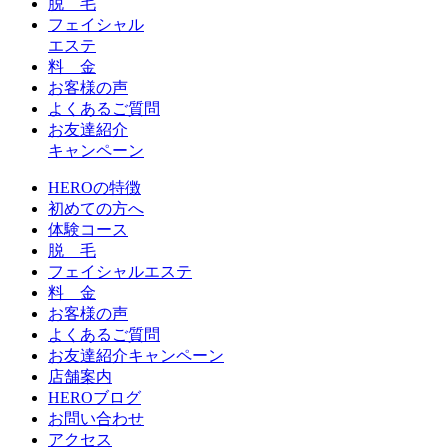
脱 毛
フェイシャル
エステ
料 金
お客様の声
よくあるご質問
お友達紹介
キャンペーン
HEROの特徴
初めての方へ
体験コース
脱 毛
フェイシャルエステ
料 金
お客様の声
よくあるご質問
お友達紹介キャンペーン
店舗案内
HEROブログ
お問い合わせ
アクセス