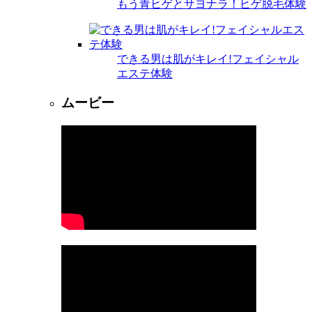
もう青ヒゲとサヨナラ！ヒゲ脱毛体験
できる男は肌がキレイ!フェイシャル
エステ体験
ムービー