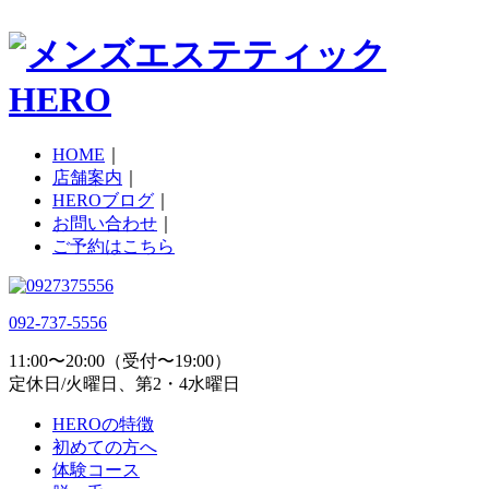
HOME
｜
店舗案内
｜
HEROブログ
｜
お問い合わせ
｜
ご予約はこちら
092-737-5556
11:00〜20:00（受付〜19:00）
定休日/火曜日、第2・4水曜日
HEROの特徴
初めての方へ
体験コース