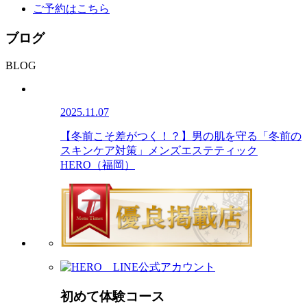
ご予約はこちら
ブログ
BLOG
2025.11.07
【冬前こそ差がつく！？】男の肌を守る「冬前の
スキンケア対策」メンズエステティック
HERO（福岡）
初めて体験コース