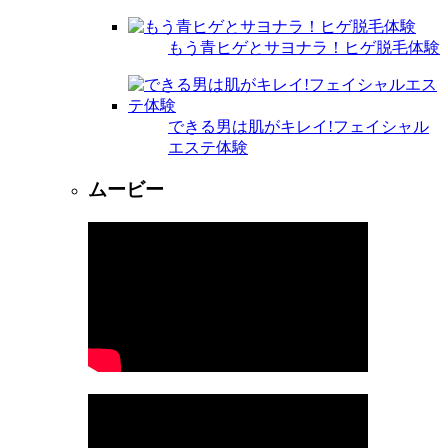
もう青ヒゲとサヨナラ！ヒゲ脱毛体験
できる男は肌がキレイ!フェイシャル
エステ体験
ムービー