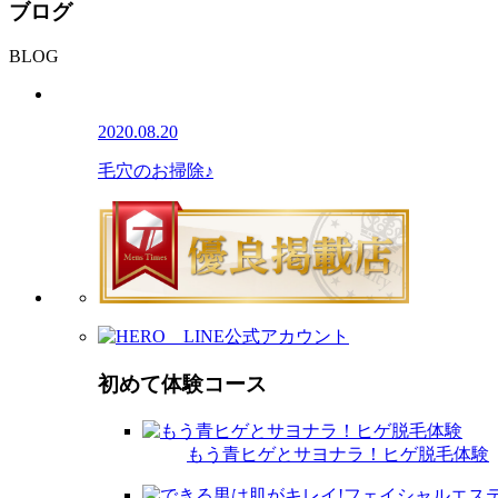
ブログ
BLOG
2020.08.20
毛穴のお掃除♪
初めて体験コース
もう青ヒゲとサヨナラ！ヒゲ脱毛体験