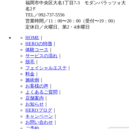
福岡市中央区大名1丁目7-3 モダンパラッツォ大
名2Ｆ
TEL／092-737-5556
営業時間／11：00〜20：00（受付〜19：00）
定休日／火曜日、第2・4水曜日
HOME
｜
HEROの特徴
｜
体験コース
｜
サービスの流れ
｜
脱毛
｜
フェイシャルエステ
｜
料金
｜
施術例
｜
お客様の声
｜
よくあるご質問
｜
店舗案内
｜
お知らせ
｜
HEROブログ
｜
キャンペーン
｜
お問い合わせ
｜
ご予約