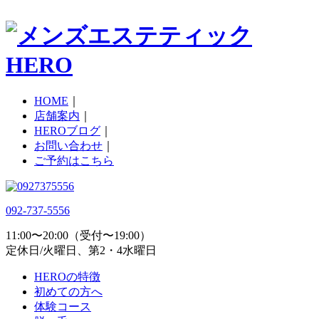
HOME
｜
店舗案内
｜
HEROブログ
｜
お問い合わせ
｜
ご予約はこちら
092-737-5556
11:00〜20:00（受付〜19:00）
定休日/火曜日、第2・4水曜日
HEROの特徴
初めての方へ
体験コース