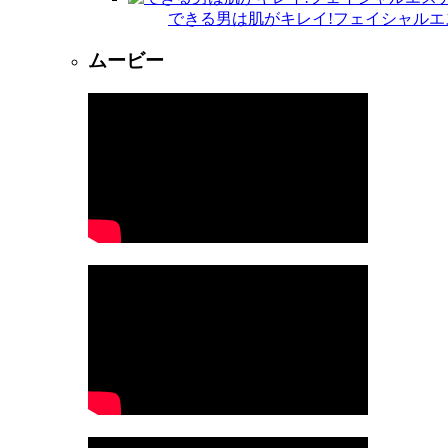
できる男は肌がキレイ!フェイシャルエ
ムービー