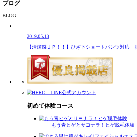
ブログ
BLOG
2019.05.13
【清潔感ＵＰ！！】ひざ下ショートパンツ対応 脱毛
初めて体験コース
もう青ヒゲとサヨナラ！ヒゲ脱毛体験