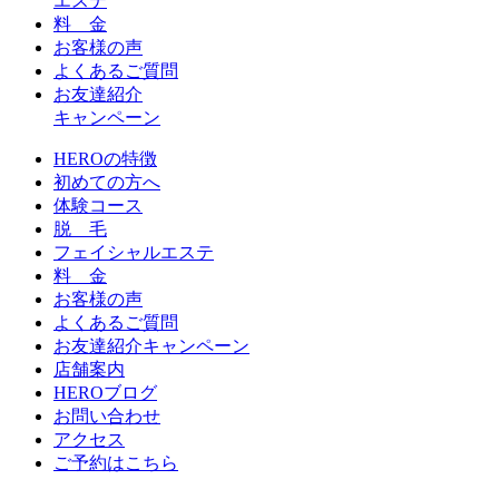
エステ
料 金
お客様の声
よくあるご質問
お友達紹介
キャンペーン
HEROの特徴
初めての方へ
体験コース
脱 毛
フェイシャルエステ
料 金
お客様の声
よくあるご質問
お友達紹介キャンペーン
店舗案内
HEROブログ
お問い合わせ
アクセス
ご予約はこちら