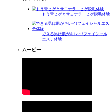
もう青ヒゲとサヨナラ！ヒゲ脱毛体験
できる男は肌がキレイ!フェイシャル
エステ体験
ムービー