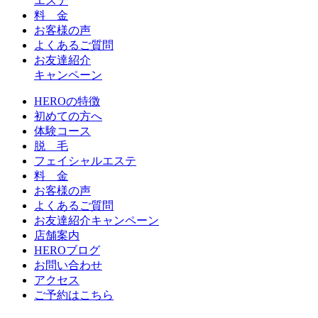
エステ
料 金
お客様の声
よくあるご質問
お友達紹介
キャンペーン
HEROの特徴
初めての方へ
体験コース
脱 毛
フェイシャルエステ
料 金
お客様の声
よくあるご質問
お友達紹介キャンペーン
店舗案内
HEROブログ
お問い合わせ
アクセス
ご予約はこちら