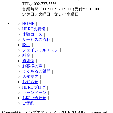
TEL／092-737-5556
営業時間／11：00〜20：00（受付〜19：00）
定休日／火曜日、第2・4水曜日
HOME
｜
HEROの特徴
｜
体験コース
｜
サービスの流れ
｜
脱毛
｜
フェイシャルエステ
｜
料金
｜
施術例
｜
お客様の声
｜
よくあるご質問
｜
店舗案内
｜
お知らせ
｜
HEROブログ
｜
キャンペーン
｜
お問い合わせ
｜
ご予約
Copyright (C)メンズエステティックHERO. All rights reserved.