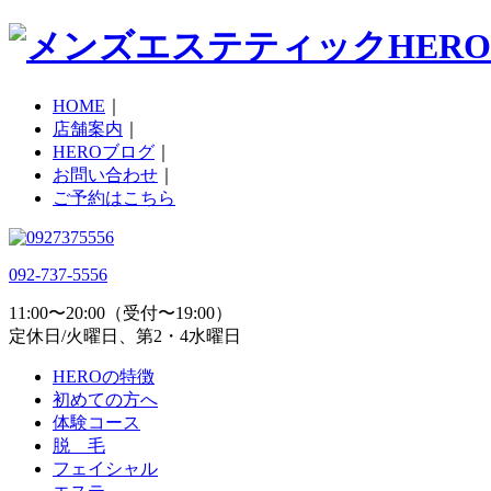
HOME
｜
店舗案内
｜
HEROブログ
｜
お問い合わせ
｜
ご予約はこちら
092-737-5556
11:00〜20:00（受付〜19:00）
定休日/火曜日、第2・4水曜日
HEROの特徴
初めての方へ
体験コース
脱 毛
フェイシャル