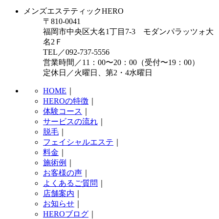
メンズエステティックHERO
〒810-0041
福岡市中央区大名1丁目7-3 モダンパラッツォ大
名2Ｆ
TEL／092-737-5556
営業時間／11：00〜20：00（受付〜19：00）
定休日／火曜日、第2・4水曜日
HOME
｜
HEROの特徴
｜
体験コース
｜
サービスの流れ
｜
脱毛
｜
フェイシャルエステ
｜
料金
｜
施術例
｜
お客様の声
｜
よくあるご質問
｜
店舗案内
｜
お知らせ
｜
HEROブログ
｜