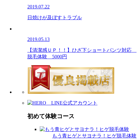
2019.07.22
日焼けが及ぼすトラブル
2019.05.13
【清潔感ＵＰ！！】ひざ下ショートパンツ対応
脱毛体験 5000円
初めて体験コース
もう青ヒゲとサヨナラ！ヒゲ脱毛体験