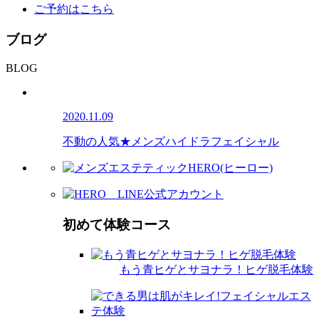
ご予約はこちら
ブログ
BLOG
2020.11.09
不動の人気★メンズハイドラフェイシャル
初めて体験コース
もう青ヒゲとサヨナラ！ヒゲ脱毛体験