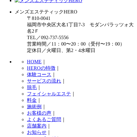
メンズエステティックHERO
〒810-0041
福岡市中央区大名1丁目7-3 モダンパラッツォ大
名2Ｆ
TEL／092-737-5556
営業時間／11：00〜20：00（受付〜19：00）
定休日／火曜日、第2・4水曜日
HOME
｜
HEROの特徴
｜
体験コース
｜
サービスの流れ
｜
脱毛
｜
フェイシャルエステ
｜
料金
｜
施術例
｜
お客様の声
｜
よくあるご質問
｜
店舗案内
｜
お知らせ
｜