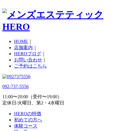
HOME
｜
店舗案内
｜
HEROブログ
｜
お問い合わせ
｜
ご予約はこちら
092-737-5556
11:00〜20:00（受付〜19:00）
定休日/火曜日、第2・4水曜日
HEROの特徴
初めての方へ
体験コース