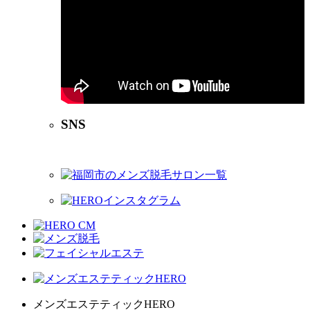
SNS
メンズエステティックHERO