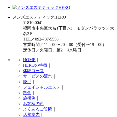
メンズエステティックHERO
〒810-0041
福岡市中央区大名1丁目7-3 モダンパラッツォ大
名2Ｆ
TEL／092-737-5556
営業時間／11：00〜20：00（受付〜19：00）
定休日／火曜日、第2・4水曜日
HOME
｜
HEROの特徴
｜
体験コース
｜
サービスの流れ
｜
脱毛
｜
フェイシャルエステ
｜
料金
｜
施術例
｜
お客様の声
｜
よくあるご質問
｜
店舗案内
｜