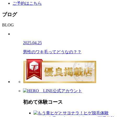
ご予約はこちら
ブログ
BLOG
2025.04.25
男性のワキ毛ってどうなの？？
初めて体験コース