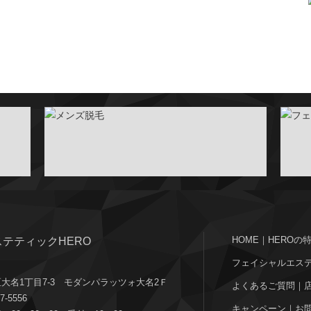
HOME
｜
HEROの
テティックHERO
フェイシャルエス
大名1丁目7-3 モダンパラッツォ大名2Ｆ
よくあるご質問
｜
7-5556
キャンペーン
｜
お