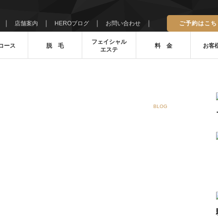
｜
｜
｜
｜
店舗案内
HEROブログ
お問い合わせ
ご予約はこち
フェイシャル
コース
脱 毛
料 金
お客
エステ
BLOG