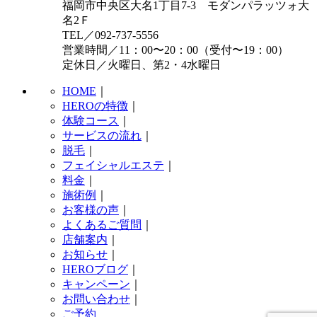
福岡市中央区大名1丁目7-3 モダンパラッツォ大
名2Ｆ
TEL／092-737-5556
営業時間／11：00〜20：00（受付〜19：00）
定休日／火曜日、第2・4水曜日
HOME
｜
HEROの特徴
｜
体験コース
｜
サービスの流れ
｜
脱毛
｜
フェイシャルエステ
｜
料金
｜
施術例
｜
お客様の声
｜
よくあるご質問
｜
店舗案内
｜
お知らせ
｜
HEROブログ
｜
キャンペーン
｜
お問い合わせ
｜
ご予約